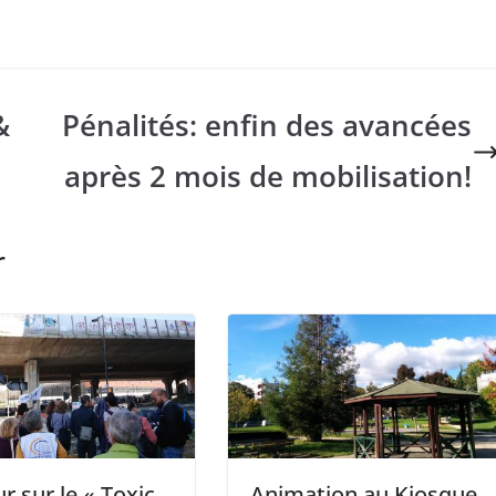
&
Pénalités: enfin des avancées
après 2 mois de mobilisation!
r
r sur le « Toxic
Animation au Kiosque