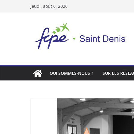
Passer
jeudi, août 6, 2026
au
contenu
QUI SOMMES-NOUS ?
SUR LES RÉSEA