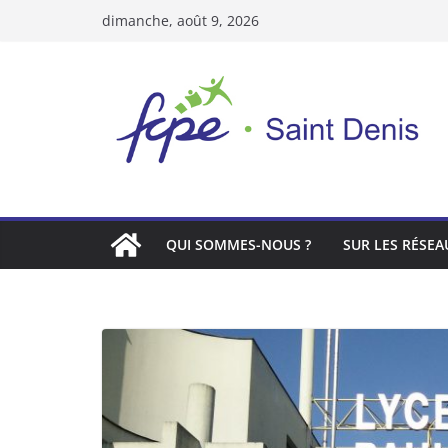
Passer
dimanche, août 9, 2026
au
contenu
QUI SOMMES-NOUS ?
SUR LES RÉSEA